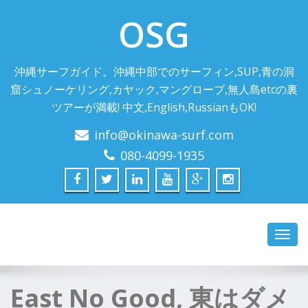
OSG
沖縄サーフガイド。沖縄中部でのサーフィン,SUP,青の洞
窟シュノーケリング,カヤック,マングローブ,無人島etcの裏
ツアーが満載! 中文,English,RussianもOK!
info@okinawa-surf.com
080-4099-1935
Toggl
navig
East No Good, 東はダメ