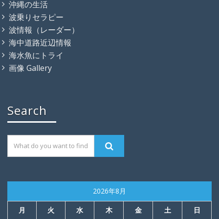
沖縄の生活
波乗りセラピー
波情報（レーダー）
海中道路近辺情報
海水魚にトライ
画像 Gallery
Search
2026年8月
月
火
水
木
金
土
日