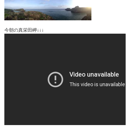
今朝の真栄田岬↓↓↓