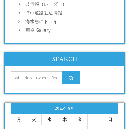
波情報（レーダー）
海中道路近辺情報
海水魚にトライ
画像 Gallery
SEARCH
2026年8月
月
火
水
木
金
土
日