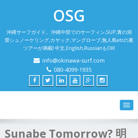
OSG
沖縄サーフガイド。沖縄中部でのサーフィン,SUP,青の洞
窟シュノーケリング,カヤック,マングローブ,無人島etcの裏
ツアーが満載! 中文,English,RussianもOK!
info@okinawa-surf.com
080-4099-1935
Toggl
navig
Sunabe Tomorrow? 明