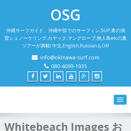
OSG
沖縄サーフガイド。沖縄中部でのサーフィン,SUP,青の洞
窟シュノーケリング,カヤック,マングローブ,無人島etcの裏
ツアーが満載! 中文,English,RussianもOK!
info@okinawa-surf.com
080-4099-1935
Toggl
navig
Whitebeach Images お