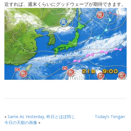
近すれば、週末くらいにグッドウェーブが期待できます。
«
Same As Yesterday, 昨日とほぼ同じ
Today’s Tengan
今日の天願の画像
»