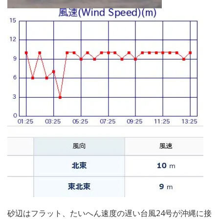
砂辺はフラット、たいへん速度の遅い台風24号が沖縄に接