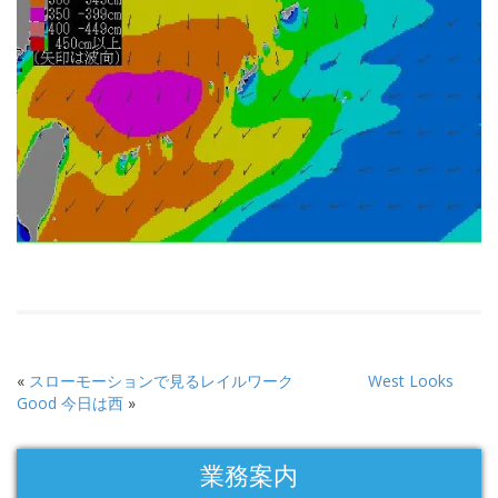
«
スローモーションで見るレイルワーク
West Looks
Good 今日は西
»
業務案内