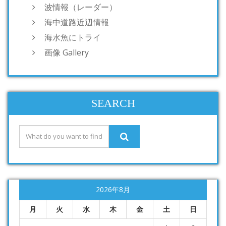
波情報（レーダー）
海中道路近辺情報
海水魚にトライ
画像 Gallery
SEARCH
2026年8月
月
火
水
木
金
土
日