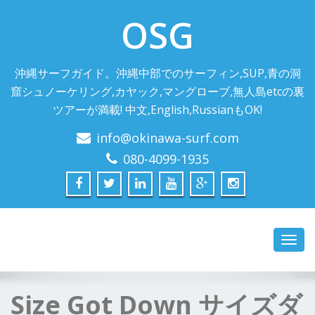
OSG
沖縄サーフガイド。沖縄中部でのサーフィン,SUP,青の洞
窟シュノーケリング,カヤック,マングローブ,無人島etcの裏
ツアーが満載! 中文,English,RussianもOK!
info@okinawa-surf.com
080-4099-1935
Toggl
navig
Size Got Down サイズダ