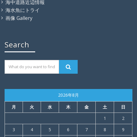
海中道路近辺情報
海水魚にトライ
画像 Gallery
Search
2026年8月
月
火
水
木
金
土
日
1
2
3
4
5
6
7
8
9