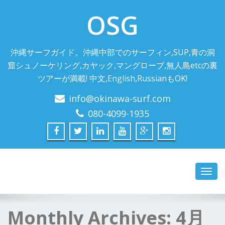
OSG
沖縄サーフガイド。沖縄中部でのサーフィン,SUP,青の洞
窟シュノーケリング,カヤック,マングローブ,無人島etcの裏
ツアーが満載! 中文,English,RussianもOK!
info@okinawa-surf.com
080-4099-1935
Toggl
navig
Monthly Archives:
4月