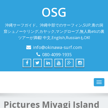
OSG
沖縄サーフガイド。沖縄中部でのサーフィン,SUP,青の洞
窟シュノーケリング,カヤック,マングローブ,無人島etcの裏
ツアーが満載! 中文,English,RussianもOK!
info@okinawa-surf.com
080-4099-1935
Toggl
navig
Pictures Miyagi Island