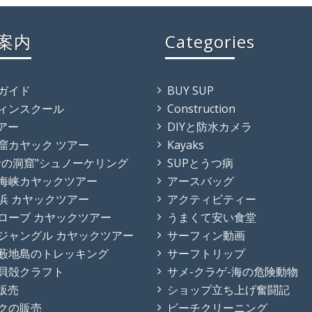
案内
Categories
ガイド
BUY SUP
ィンスクール
Construction
ツアー
DIYと防水カメラ
窟カヤック ツアー
Kayaks
青の洞窟"シュノーケリング
SUPとうつ病
海峡カヤックツアー
アースバッグ
浜 カヤックツアー
アクティビティー
ローブ カヤックツアー
うまくて安い食堂
ジャングル カヤックツアー
サーフィン動画
藪地島のトレッキング
サーフトリップ
貝殻クラフト
サメ-クラゲ-海の危険動物
の販売
ショップ立ち上げ奮闘記
クの販売
ビーチクリーニング