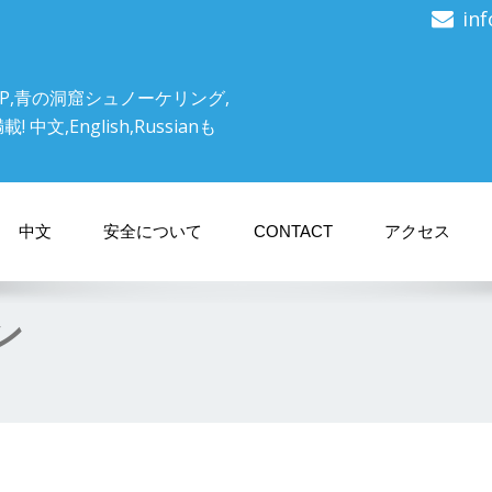
in
P,青の洞窟シュノーケリング,
文,English,Russianも
中文
安全について
CONTACT
アクセス
ン