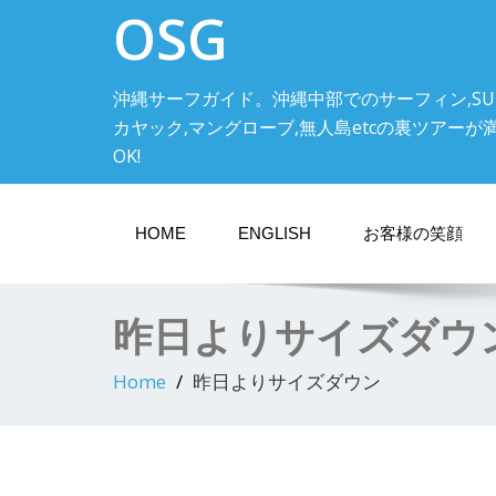
OSG
沖縄サーフガイド。沖縄中部でのサーフィン,SU
カヤック,マングローブ,無人島etcの裏ツアーが満載! 中
OK!
HOME
ENGLISH
お客様の笑顔
昨日よりサイズダウ
Home
昨日よりサイズダウン