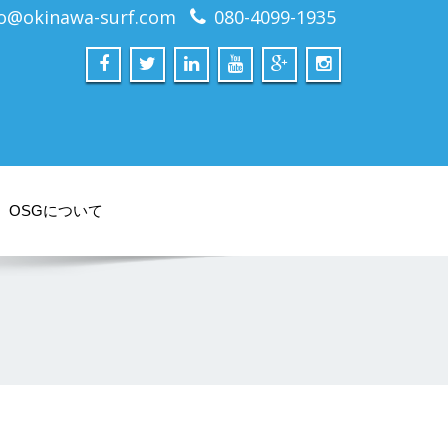
fo@okinawa-surf.com
080-4099-1935
OSGについて