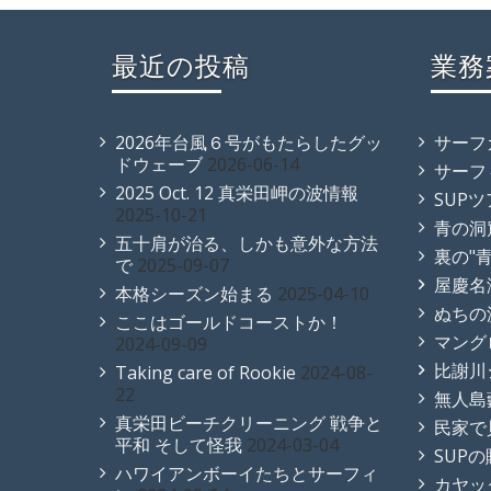
最近の投稿
業務
2026年台風６号がもたらしたグッ
サーフ
ドウェーブ
2026-06-14
サーフ
2025 Oct. 12 真栄田岬の波情報
SUP
2025-10-21
青の洞
五十肩が治る、しかも意外な方法
裏の"
で
2025-09-07
屋慶名
本格シーズン始まる
2025-04-10
ぬちの
ここはゴールドコーストか！
マング
2024-09-09
比謝川
Taking care of Rookie
2024-08-
22
無人島
真栄田ビーチクリーニング 戦争と
民家で
平和 そして怪我
2024-03-04
SUP
ハワイアンボーイたちとサーフィ
カヤッ