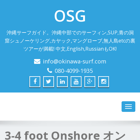
OSG
沖縄サーフガイド。沖縄中部でのサーフィン,SUP,青の洞
窟シュノーケリング,カヤック,マングローブ,無人島etcの裏
ツアーが満載! 中文,English,RussianもOK!
info@okinawa-surf.com
080-4099-1935
Toggl
navig
3-4 foot Onshore オン