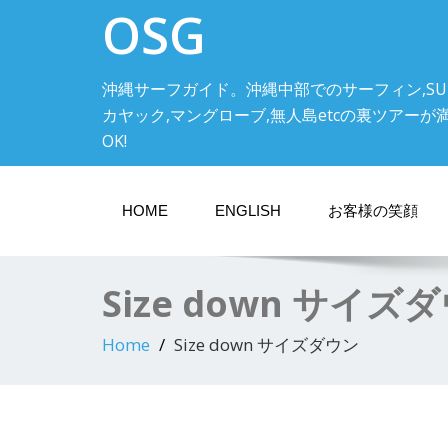
OSG
沖縄サーフガイド。沖縄中部でのサーフィン,SU
カヤック,マングローブ,無人島etcの裏ツアーが満載! 中
OK!
HOME
ENGLISH
お客様の笑顔
Size down サイズ
Home
Size down サイズダウン