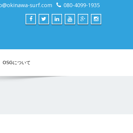
fo@okinawa-surf.com
080-4099-1935
OSGについて