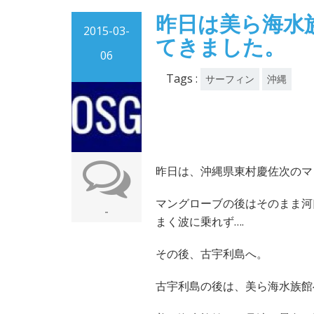
昨日は美ら海水
2015-03-
てきました。
06
Tags :
サーフィン
沖縄
昨日は、沖縄県東村慶佐次のマ
マングローブの後はそのまま河
-
まく波に乗れず….
その後、古宇利島へ。
古宇利島の後は、美ら海水族館