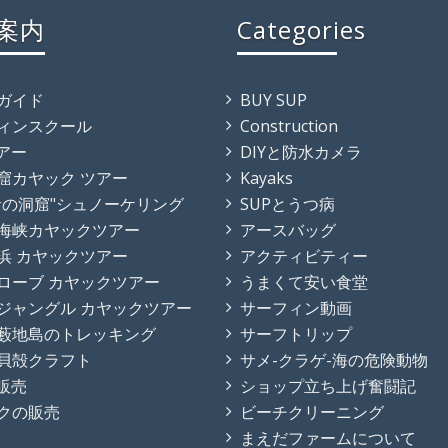
案内
Categories
ガイド
BUY SUP
ィンスクール
Construction
ツアー
DIYと防水カメラ
窟カヤック ツアー
Kayaks
青の洞窟"シュノーケリング
SUPとうつ病
海峡カヤックツアー
アースバッグ
浜 カヤックツアー
アクティビティー
ローブ カヤックツアー
うまくて安い食堂
ジャングル カヤックツアー
サーフィン動画
藪地島のトレッキング
サーフトリップ
貝殻クラフト
サメ-クラゲ-海の危険動物
の販売
ショップ立ち上げ奮闘記
クの販売
ビーチクリーニング
まえだファームについて