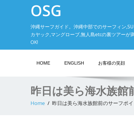
OSG
沖縄サーフガイド。沖縄中部でのサーフィン,SU
カヤック,マングローブ,無人島etcの裏ツアーが満載! 中
OK!
HOME
ENGLISH
お客様の笑顔
昨日は美ら海水族館
Home
昨日は美ら海水族館前のサーフポイ