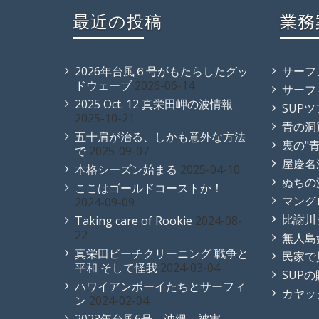
最近の投稿
業務
2026年台風６号がもたらしたグッ
サーフ
ドウェーブ
2026-06-14
サーフ
2025 Oct. 12 真栄田岬の波情報
SUP
2025-10-21
青の洞
五十肩が治る、しかも意外な方法
裏の"
で
2025-09-07
屋慶名
本格シーズン始まる
2025-04-10
ぬちの
ここはゴールドコーストか！
マング
2024-09-09
比謝川
Taking care of Rookie
2024-08-
22
無人島
真栄田ビーチクリーニング 戦争と
民家で
平和 そして怪我
2024-03-04
SUP
ハワイアンボーイたちとサーフィ
カヤッ
ン
2024-02-04