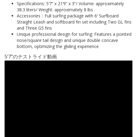
Specifications: 5’7” x 21’9” x 3”/ Volume: approximately
38.3 liters/ Weight: approximately 8 lbs
Accessories：Full surfing package with 6′ Surfboard
Straight Leash and softboard fin set including Two GL fins
and Three G5 fins
Unique professional design for surfing: Features a pointed
nose/square tail design and unique double concave
bottom, optimizing the gliding experience
5’7”のテストライド動画