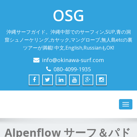
OSG
沖縄サーフガイド。沖縄中部でのサーフィン,SUP,青の洞
窟シュノーケリング,カヤック,マングローブ,無人島etcの裏
ツアーが満載! 中文,English,RussianもOK!
info@okinawa-surf.com
080-4099-1935
Toggl
navig
Alpenflow サーフ＆パド