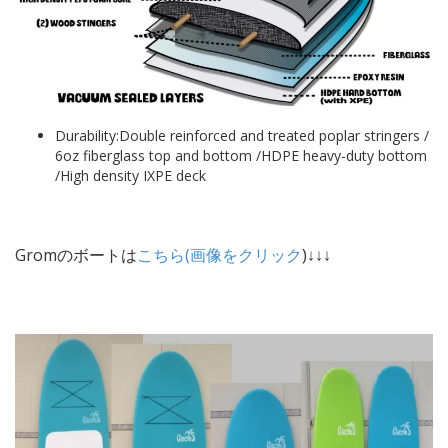
Durability:Double reinforced and treated poplar stringers /
6oz fiberglass top and bottom /HDPE heavy-duty bottom
/High density IXPE deck
Gromのボートは
こちら(画像をクリック
)↓↓↓