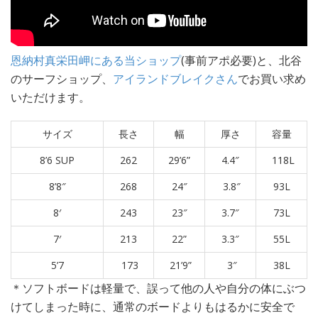
恩納村真栄田岬にある当ショップ
(事前アポ必要)と、北谷
のサーフショップ、
アイランドブレイクさん
でお買い求め
いただけます。
サイズ
長さ
幅
厚さ
容量
8’6 SUP
262
29’6”
4.4″
118L
8’8″
268
24″
3.8″
93L
8′
243
23″
3.7″
73L
7′
213
22”
3.3″
55L
5’7
173
21’9”
3″
38L
＊ソフトボードは軽量で、誤って他の人や自分の体にぶつ
けてしまった時に、通常のボードよりもはるかに安全で