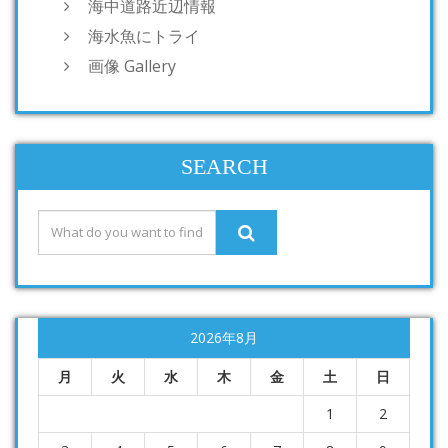
海中道路近辺情報
海水魚にトライ
画像 Gallery
SEARCH
2026年8月
月
火
水
木
金
土
日
1
2