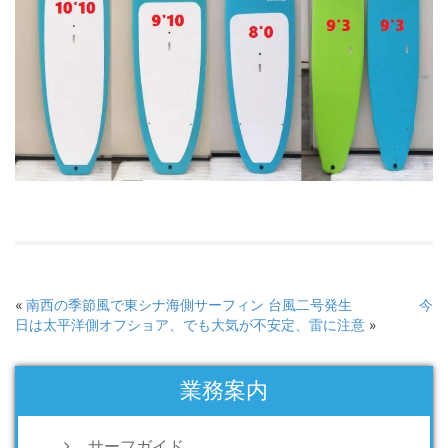
«
南西の季節風で東シナ海側サーフィン 台風二号発生
今
日は太平洋側オフショア、でも大気が不安定、雷に注意
»
業務案内
サーフガイド