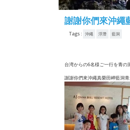
謝謝你們來沖繩藍
Tags :
沖繩
浮潛
藍洞
台湾からの6名様ご一行を青の
謝謝你們來沖繩真榮田岬藍洞青