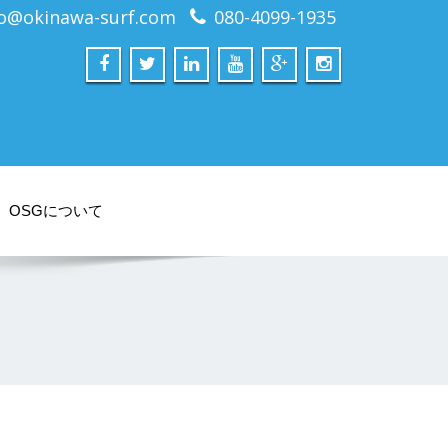
fo@okinawa-surf.com
080-4099-1935
OSGについて