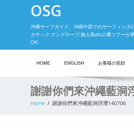
OSG
沖縄サーフガイド。沖縄中部でのサーフィン,SU
カヤック,マングローブ,無人島etcの裏ツアーが満載! 中
OK!
HOME
ENGLISH
お客様の笑顔
謝謝你們來沖繩藍洞浮潛
Home
謝謝你們來沖繩藍洞浮潛140706