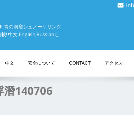
in
P,青の洞窟シュノーケリング,
文,English,Russianも
中文
安全について
CONTACT
アクセス
140706