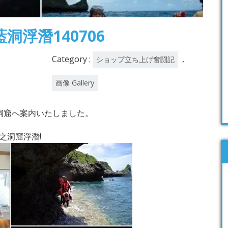
洞浮潛140706
Category :
,
ショップ立ち上げ奮闘記
画像 Gallery
洞窟へ案内いたしました。
之洞窟浮潛!