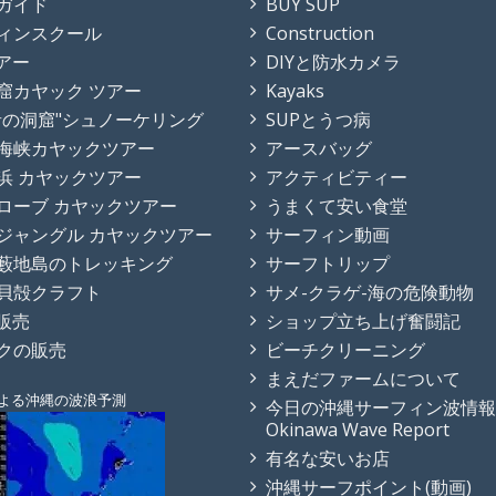
ガイド
BUY SUP
ィンスクール
Construction
ツアー
DIYと防水カメラ
窟カヤック ツアー
Kayaks
青の洞窟"シュノーケリング
SUPとうつ病
海峡カヤックツアー
アースバッグ
浜 カヤックツアー
アクティビティー
ローブ カヤックツアー
うまくて安い食堂
ジャングル カヤックツアー
サーフィン動画
藪地島のトレッキング
サーフトリップ
貝殻クラフト
サメ-クラゲ-海の危険動物
の販売
ショップ立ち上げ奮闘記
クの販売
ビーチクリーニング
まえだファームについて
よる沖縄の波浪予測
今日の沖縄サーフィン波情報
Okinawa Wave Report
有名な安いお店
沖縄サーフポイント(動画)