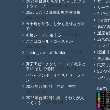
2026年台風６号がもたらしたグッ
サーフ
ドウェーブ
2026-06-14
サーフ
2025 Oct. 12 真栄田岬の波情報
SUP
2025-10-21
青の洞
五十肩が治る、しかも意外な方法
裏の"
で
2025-09-07
屋慶名
本格シーズン始まる
2025-04-10
ぬちの
ここはゴールドコーストか！
マング
2024-09-09
比謝川
Taking care of Rookie
2024-08-
22
無人島
真栄田ビーチクリーニング 戦争と
民家で
平和 そして怪我
2024-03-04
SUP
ハワイアンボーイたちとサーフィ
カヤッ
ン
2024-02-04
2023年台風6号 沖縄 被害
気象庁に
2023-08-07
2023年台風2号沖縄 うねりが入
ってくる
2023-05-29