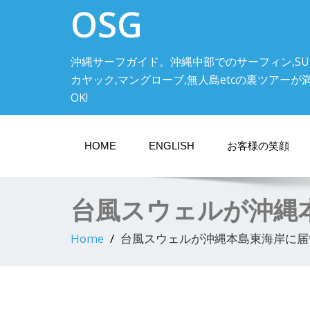
OSG
沖縄サーフガイド。沖縄中部でのサーフィン,SU
カヤック,マングローブ,無人島etcの裏ツアーが満載! 中
OK!
HOME
ENGLISH
お客様の笑顔
台風スウェルが沖縄
Home
台風スウェルが沖縄本島東海岸に届