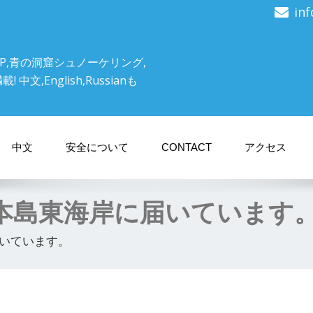
in
P,青の洞窟シュノーケリング,
文,English,Russianも
中文
安全について
CONTACT
アクセス
本島東海岸に届いています
いています。