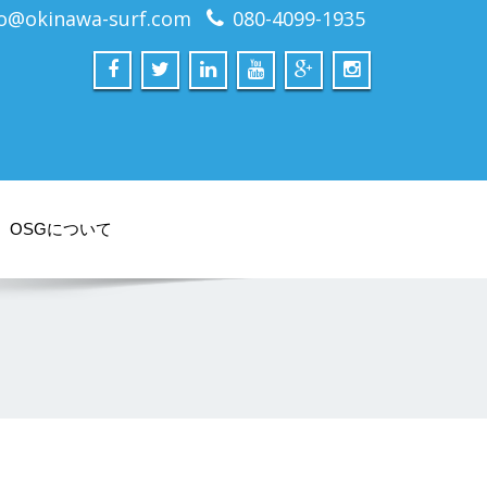
fo@okinawa-surf.com
080-4099-1935
OSGについて
。