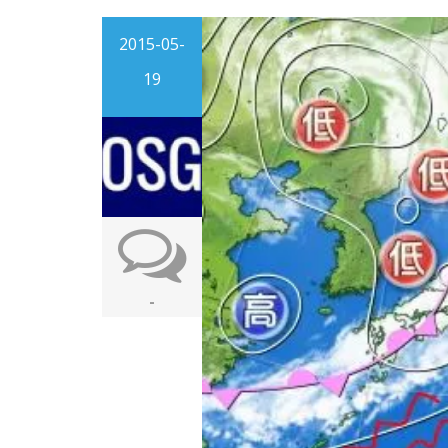
2015-05-
19
-