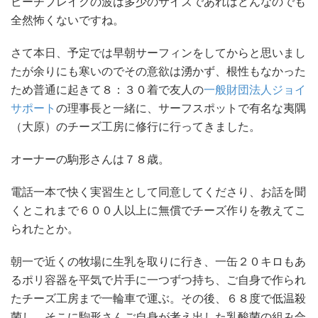
ビーチブレイクの波は多少のサイズであればどんなのでも
全然怖くないですね。
さて本日、予定では早朝サーフィンをしてからと思いまし
たが余りにも寒いのでその意欲は湧かず、根性もなかった
ため普通に起きて８：３０着で友人の
一般財団法人ジョイ
サポート
の理事長と一緒に、サーフスポットで有名な夷隅
（大原）のチーズ工房に修行に行ってきました。
オーナーの駒形さんは７８歳。
電話一本で快く実習生として同意してくださり、お話を聞
くとこれまで６００人以上に無償でチーズ作りを教えてこ
られたとか。
朝一で近くの牧場に生乳を取りに行き、一缶２０キロもあ
るポリ容器を平気で片手に一つずつ持ち、ご自身で作られ
たチーズ工房まで一輪車で運ぶ。その後、６８度で低温殺
菌し、そこに駒形さんご自身が考え出した乳酸菌の組み合