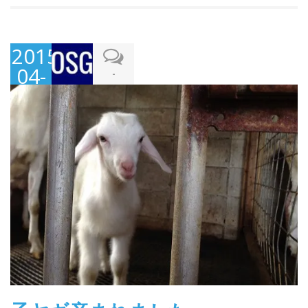
2015-
04-
-
08