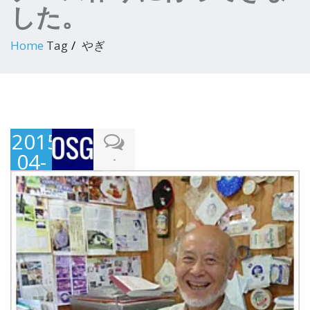
した。
Home
Tag
やぎ
2015-
04-
-
10