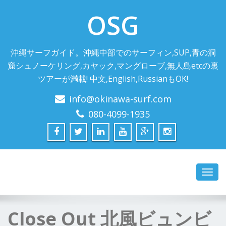
OSG
沖縄サーフガイド。沖縄中部でのサーフィン,SUP,青の洞
窟シュノーケリング,カヤック,マングローブ,無人島etcの裏
ツアーが満載! 中文,English,RussianもOK!
info@okinawa-surf.com
080-4099-1935
Toggl
navig
Close Out 北風ビュンビ