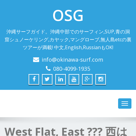
OSG
沖縄サーフガイド。沖縄中部でのサーフィン,SUP,青の洞
窟シュノーケリング,カヤック,マングローブ,無人島etcの裏
ツアーが満載! 中文,English,RussianもOK!
info@okinawa-surf.com
080-4099-1935
Toggl
navig
West Flat, East ??? 西は