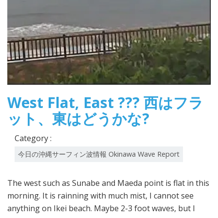
West Flat, East ??? 西はフラ
ット、東はどうかな?
Category :
今日の沖縄サーフィン波情報 Okinawa Wave Report
The west such as Sunabe and Maeda point is flat in this
morning. It is rainning with much mist, I cannot see
anything on Ikei beach. Maybe 2-3 foot waves, but I